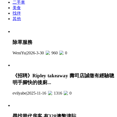
二手車
美食
找伴
其他
除草服務
WeniYu
|
2026-3-30
960
0
《招聘》Ripley takeaway 壽司店誠徵有經驗聰
明手腳快的後廚...
evilyabe
|
2025-11-16
1316
0
尋找替代房客 有320澳幣津貼